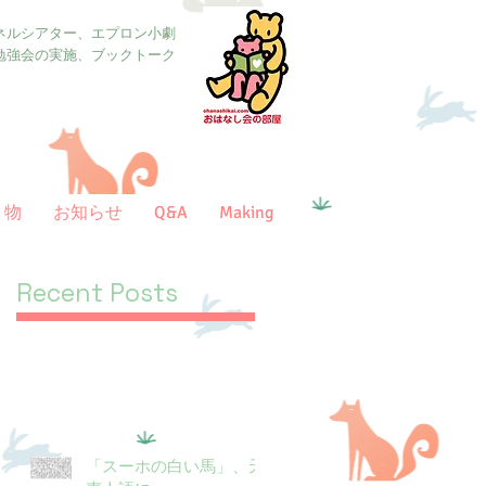
ネルシアター、エプロン小劇
勉強会の実施、ブックトーク
り物
お知らせ
Q&A
Making
Recent Posts
「スーホの白い馬」、天