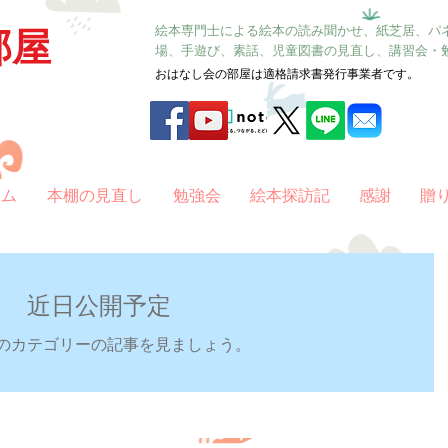
絵本専門士による絵本の読み聞かせ、紙芝居、パ
部屋
場、手遊び、素話、児童図書の見直し、講習会・
おはなし会の部屋は適格請求書発行事業者です。
ラム
本棚の見直し
勉強会
絵本探訪記
感謝
贈
近日公開予定
のカテゴリーの記事を見ましょう。