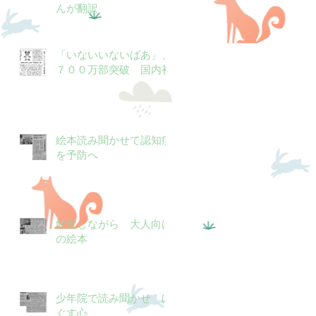
んが翻訳
「いないいないばあ」、
７００万部突破 国内初
絵本読み聞かせて認知症
を予防へ
飲食しながら 大人向け
の絵本
少年院で読み聞かせ ほ
ぐす心