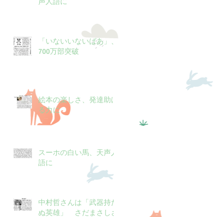
声人語に
「いないいないばあ」、
700万部突破
絵本の楽しさ、発達助け
る力に
スーホの白い馬、天声人
語に
中村哲さんは「武器持た
ぬ英雄」 さだまさしさ