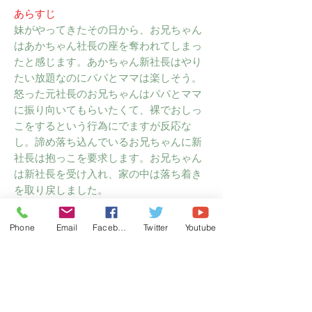
あらすじ
妹がやってきたその日から、お兄ちゃん
はあかちゃん社長の座を奪われてしまっ
たと感じます。あかちゃん新社長はやり
たい放題なのにパパとママは楽しそう。
怒った元社長のお兄ちゃんはパパとママ
に振り向いてもらいたくて、裸でおしっ
こをするという行為にでますが反応な
し。諦め落ち込んでいるお兄ちゃんに新
社長は抱っこを要求します。お兄ちゃん
は新社長を受け入れ、家の中は落ち着き
を取り戻しました。
感想
Phone
Email
Facebook
Twitter
Youtube
家の中での社長の交代になぞらえて妹を
受け入れられない兄の気持ちがよく描い
ています。絵は動きがあって、お話と合
っています。兄弟関係の問題を暗くなく
ユーモアを交えて伝えてくれます。