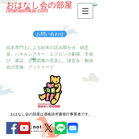
おはなし会の部屋
ohanashikai.com
お問い合わせ
絵本専門士による絵本の読み聞かせ、紙芝
居、パネルシアター、エプロン小劇場、手遊
び、素話、児童図書の見直し、講習会・勉強
会の実施、ブックトーク
おはなし会の部屋は適格請求書発行事業者です。