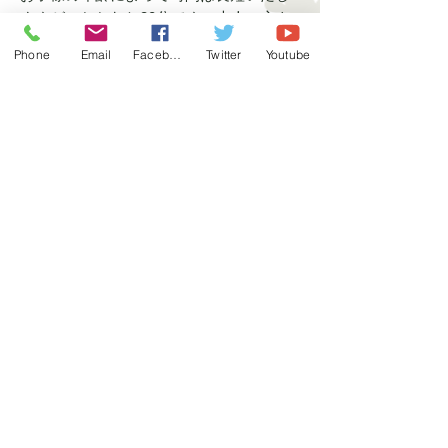
ますが、おおむね30分です。大人の方を
対象とした場合は、30～60分程度になり
Phone
Email
Facebook
Twitter
Youtube
ます。
何を用意すればよいですか？
開催場所が必要です。独立したお部屋が
ベストですが、部屋の一角を仕切ること
ができればそこでも構いません。そのほ
かに紙芝居の舞台が置ける台（テーブル
など）があれば助かります。舞台づくり
はこちらでいたします。屋外での実施も
検討いたしますのでご相談ください。
子供たちが飽きちゃったら？
プログラムは事前に決めてまいります
が、お子様の様子を見ながら途中で演目
を変えるなどして飽きさせないように進
めます。
それでも空間にいるのが大変な場合は、