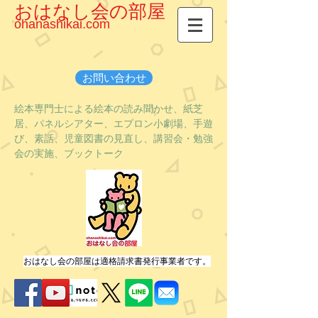
おはなし会の部屋
ohanashikai.com
お問い合わせ
絵本専門士による絵本の読み聞かせ、紙芝
居、パネルシアター、エプロン小劇場、手遊
び、素話、児童図書の見直し、講習会・勉強
会の実施、ブックトーク
おはなし会の部屋は適格請求書発行事業者です。