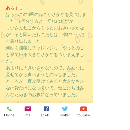
あらすじ
はらぺこの11匹のねこがさかなを見つけま
した。11等分すると一切れはわずか。
じいさんねこからもっとおおきいさかな
がいると聞いたねこたちは、湖にいかだ
で乗り出しました。
何回も捕獲にチャレンジし、やっとのこ
と寝ている大きなさかなをつかまえまし
た。
あまりに大きいさかななので、みんなに
見せてから食べようと約束しました。
ところが、夜が明けてみると大きなさか
なは骨だけになっていて、ねこたちはみ
んなたぬきのお腹になっていました。
感想
マンガチックな絵が、ひょうきんな猫た
Phone
Email
Facebook
Twitter
Youtube
ちのしぐさを表すのにあっています。11匹
のねこが律儀に小さな魚を分けたのに、