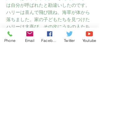
は自分が呼ばれたと勘違いしたのです。
ハリーは喜んで飛び跳ね、海草が体から
落ちました。家の子どもたちを見つけた
ハリーは大喜び。その次にうちの人たち
が海に行った時には、ハリーと同じ模様
のビーチパラソルを持っていきました。
Phone
Email
Facebook
Twitter
Youtube
みんなで入れる大きなそのビーチパラソ
ルが、ハリーはとても気に入りました。
感想
どろんこハリーと同じく、読んでもらう
子どもたちはハリーに自分を重ね、ハラ
ハラドキドキとするのでは。夏にはぜひ
読みたい一冊です。
読み聞かせには
幼稚園、保育園の年長さん、小学校低学
年の子どもたちに。
主宰者概要