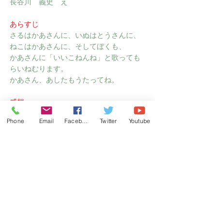
長谷川 義史 え
あらすじ
さるはかあさんに、いぬはとうさんに、
ねこはかあさんに、そしてぼくも、
かあさんに「いいこねんね」と歌っても
らいねむります。
かあさん、あしたもうたってね。
感想
文と絵がとても合っていると思いまし
Phone
Email
Facebook
Twitter
Youtube
た。「いいこねんね」の繰り返しの響き
が心地よく、読んであげる親御さんの気
分も温かくなるのでは？
読み聞かせには
0歳から。枕もとで読んであげたらよいか
と思います。
主宰者概要