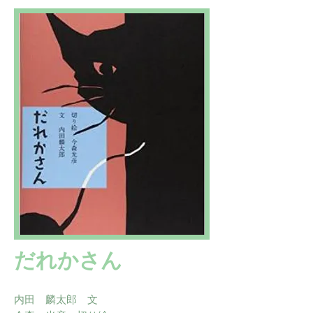
だれかさん
内田 麟太郎 文