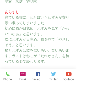
今森 光彦 切り絵
あらすじ
寝ている猫に、ねとぼけたねずみが寄り
添い眠ってしまいました。
初めに猫が目覚め、ねずみを見て「かわ
いいなあ」と思います。
次にねずみが目覚め、猫を見て「やさし
そう」と思います。
猫とねずみは歌を歌いあい、笑いあいま
す。ラストはねこが「だれかさん」を待
っている姿で終わります。
感想
内田麟太郎氏らしい、しゃれの効いた文
Phone
Email
Facebook
Twitter
Youtube
と、昆虫写真家の今森光彦氏の切り絵が
ぴったりあっていると思いました。ラス
トは意味深で、大人の感覚では怖い話だ
と思いました。おしゃれな本です。