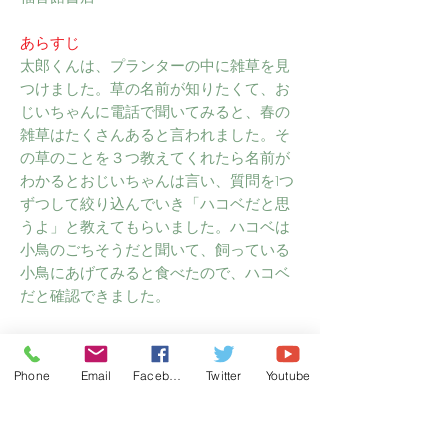
あらすじ
太郎くんは、プランターの中に雑草を見
つけました。草の名前が知りたくて、お
じいちゃんに電話で聞いてみると、春の
雑草はたくさんあると言われました。そ
の草のことを３つ教えてくれたら名前が
わかるとおじいちゃんは言い、質問を1つ
ずつして絞り込んでいき「ハコベだと思
うよ」と教えてもらいました。ハコベは
小鳥のごちそうだと聞いて、飼っている
小鳥にあげてみると食べたので、ハコベ
だと確認できました。
感想
春の雑草の特徴がわかり、何気なく見て
Phone
Email
Facebook
Twitter
Youtube
いた雑草に親しみが持てる本です。刺繡
を使って表された草は柔らかく、お話に
合っています。小さな版で、とてもおし