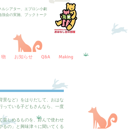
ネルシアター、エプロン小劇
勉強会の実施、ブックトーク
り物
お知らせ
Q&A
Making
背景など）をはりだして、おはな
行っている子どもさんなら、一度
て楽しめるものを、好んで使わせ
やるの」と興味津々に聞いてくる