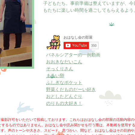
子どもたち。事前準備は整えていますが、今
もたちに楽しい時間を過ごしてもらえるよう
パネルシアターの一例動画
おおきなだいこん
そっくりさん
まるい卵
ふしぎなポケット
野菜くだものだーい好き
おとしたどんぐり
​​のりもの大好き！
ら撮影許可をいただいて投稿しております。これらはおはなし会の部屋の活動内容の
うとするものではありません。おはなし会や読み聞かせを行う際は、本動画を使用す
ます。声のトーンや大きさ、スピード、息づかい、間など、おはなし会はその目的や