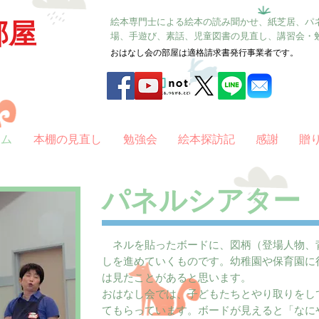
絵本専門士による絵本の読み聞かせ、紙芝居、パ
部屋
場、手遊び、素話、児童図書の見直し、講習会・
おはなし会の部屋は適格請求書発行事業者です。
ラム
本棚の見直し
勉強会
絵本探訪記
感謝
贈
パネルシアター
ネルを貼ったボードに、図柄（登場人物、
しを進めていくものです。幼稚園や保育園に
は見たことがあると思います。
おはなし会では、子どもたちとやり取りをし
てもらっています。ボードが見えると「なに