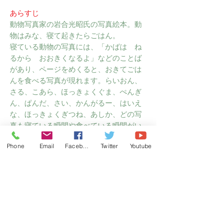
あらすじ
動物写真家の岩合光昭氏の写真絵本。動
物はみな、寝て起きたらごはん。
寝ている動物の写真には、「かばは ね
るから おおきくなるよ」などのことば
があり、ページをめくると、おきてごは
んを食べる写真が現れます。らいおん、
さる、こあら、ほっきょくぐま、ぺんぎ
ん、ぱんだ、さい、かんがるー、はいえ
な、ほっきょくぎつね、あしか、どの写
真も寝ている瞬間や食べている瞬間がい
きいきと撮られています。
Phone
Email
Facebook
Twitter
Youtube
感想
肉を食べているページもリアルに描かれ
ていますが、小さい子どもたちにも見せ
たい絵本だと思いました。
読み聞かせには