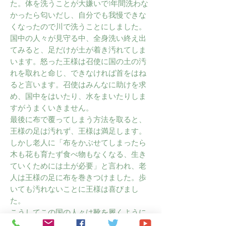
た。体を洗うことが大嫌いで1年間洗わな
かったら匂いだし、自分でも我慢できな
くなったので川で洗うことにしました。
国中の人々が見守る中、全身洗い終え出
てみると、足だけが土が着き汚れてしま
います。怒った王様は召使に国の土の汚
れを取れと命じ、できなければ首をはね
ると言います。召使はみんなに助けを求
め、国中をはいたり、水をまいたりしま
すがうまくいきません。
最後に布で覆ってしまう方法を取ると、
王様の足は汚れず、王様は満足します。
しかし老人に「布をかぶせてしまったら
木も花も育たず食べ物もなくなる、生き
ていくためには土が必要」と言われ、老
人は王様の足に布を巻きつけました。歩
いても汚れないことに王様は喜びまし
た。
こうしてこの国の人々は靴を履くように
なりました。