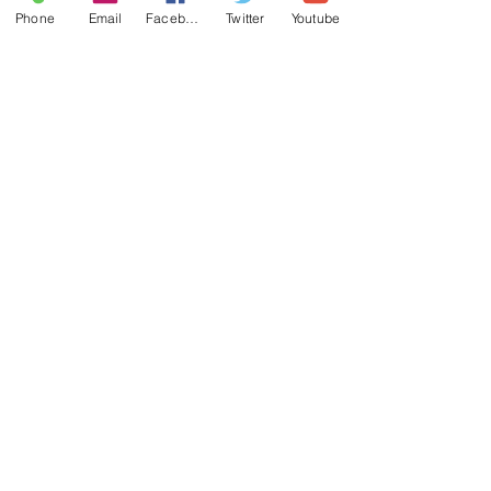
Phone
Email
Facebook
Twitter
Youtube
感想
インド民話の「王さまと靴職人」からヒ
ントをもらった作品だそうで、お話はし
っかりしています。イラスト風の絵の雰
囲気もこのお話には合っていると思いま
した。
読み聞かせには
年長さんから小学校低学年の子どもたち
に。
主宰者概要
スタッフ
チラシ
©
Copyright
2024 ohanashikainoheya All Rights
Reserved.