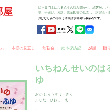
絵本専門士による絵本の読み聞かせ、紙芝居、パ
部屋
場、手遊び、素話、児童図書の見直し、講習会・
おはなし会の部屋は適格請求書発行事業者です。
ラム
本棚の見直し
勉強会
絵本探訪記
感謝
贈
いちねんせいのは
ゆ
おか しゅうぞう さく
ふじた ひおこ え