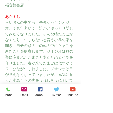
福音館書店
あらすじ
らいおんの中でも一番強かったジオジ
オ。でも年老いて、誰かとゆっくり話し
てみたくなりました。そんな時たまごが
なくなり、つまらないと言う小鳥の話を
聞き、自分の頭の上の冠の中にたまごを
産むことを提案します。ジオジオは冠の
巣に産まれたたまごとあたためる小鳥を
守りました。春が来てたまごは七つかえ
り、ひなが生まれました。ジオジオは目
が見えなくなっていましたが、元気に育
った小鳥たちの声をうれしそうに聞いて
いたのです。
Phone
Email
Facebook
Twitter
Youtube
感想
強いがゆえに、誰も近寄ってくれないら
いおんのさみしさが伝わってきます。