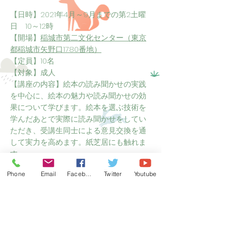
【日時】2021年4月～9月までの第2土曜
日 10～12時
【開場】
稲城市第二文化センター（東京
都稲城市矢野口1780番地）
【定員】10名
【対象】成人
【講座の内容】絵本の読み聞かせの実践
を中心に、絵本の魅力や読み聞かせの効
果について学びます。絵本を選ぶ技術を
学んだあとで実際に読み聞かせをしてい
ただき、受講生同士による意見交換を通
して実力を高めます。紙芝居にも触れま
す。
【対象者】
Phone
Email
Facebook
Twitter
Youtube
•すでに読み聞かせを児童施設などで実
際に行っている方
•これから読み聞かせを始めようと考え
ている方
•ご家庭でお子様に読み聞かせをされて