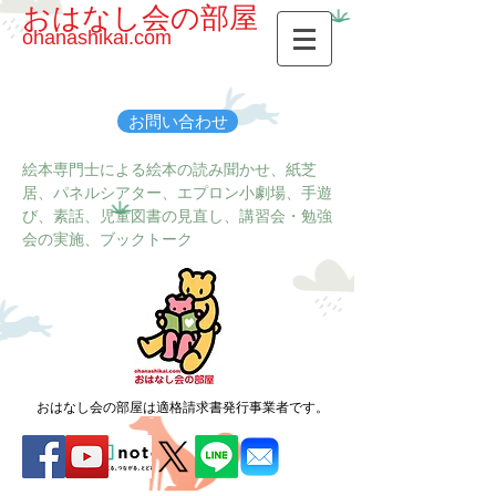
おはなし会の部屋
ohanashikai.com
お問い合わせ
絵本専門士による絵本の読み聞かせ、紙芝
居、パネルシアター、エプロン小劇場、手遊
び、素話、児童図書の見直し、講習会・勉強
会の実施、ブックトーク
おはなし会の部屋は適格請求書発行事業者です。