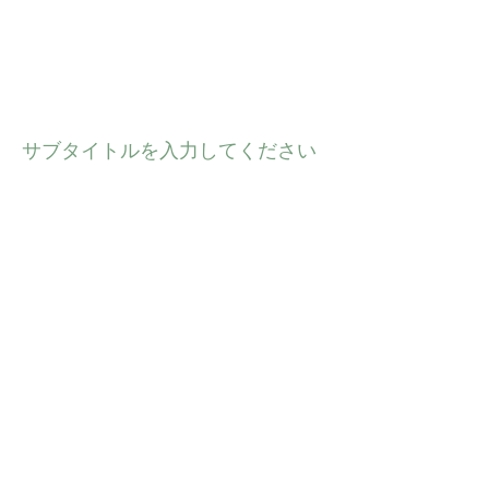
TOGA天空トレイルランで
のおはなし会が終わりまし
た
サブタイトルを入力してください