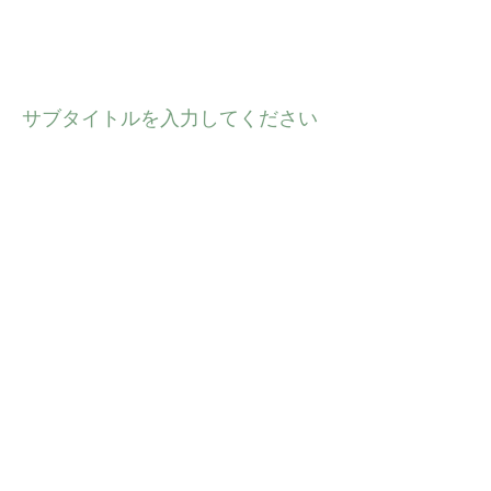
3月21日のいなぎICカレッ
ジは中止に
サブタイトルを入力してください