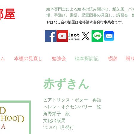
絵本専門士による絵本の読み聞かせ、紙芝居、パ
部屋
場、手遊び、素話、児童図書の見直し、講習会・
おはなし会の部屋は適格請求書発行事業者です。
ラム
本棚の見直し
勉強会
絵本探訪記
感謝
贈
赤ずきん
ビアトリクス・ポター 再話
ヘレン・オクセンバリー 絵
角野栄子 訳
文化出版局
2020年11月発行