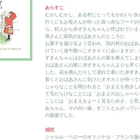
あらすじ
むかしむかし、ある村にとってもかわいい女
行くにもお母さんが作った真っ赤なフードの
ら、村人から赤ずきんちゃんと呼ばれていま
母さんに病気のおばあさんのところに
お菓子を届けるよう言われ、別の村のおばあ
けていく途中腹ぺこオオカミに会いますが、
ずきんちゃんはおばあさんの家を教えてしま
おばあさんの家に赤ずきんちゃんよりも早く
した。花を摘んだりして遅れて着いた赤ずき
着くとおばあさんに化けたオオカミが待って
じゃらなことを聞かれると「おまえを抱きし
て毛だらけなことには「おまえのおしゃべり
ことには「おまえをよーく見るためさ」と答
あちゃん、その白い歯、すごくとんがってい
の最後でした。
感想
シャルル・ペローのオリジナル・フランス版