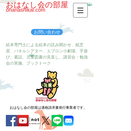
おはなし会の部屋
ohanashikai.com
お問い合わせ
絵本専門士による絵本の読み聞かせ、紙芝
居、パネルシアター、エプロン小劇場、手遊
び、素話、児童図書の見直し、講習会・勉強
会の実施、ブックトーク
おはなし会の部屋は適格請求書発行事業者です。