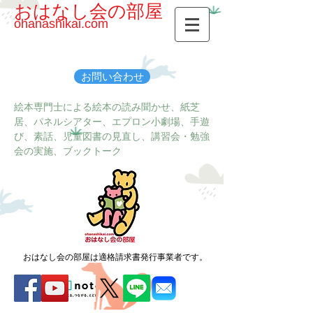
おはなし会の部屋
ohanashikai.com
お問い合わせ
絵本専門士による絵本の読み聞かせ、紙芝
居、パネルシアター、エプロン小劇場、手遊
び、素話、児童図書の見直し、講習会・勉強
会の実施、ブックトーク
おはなし会の部屋は適格請求書発行事業者です。