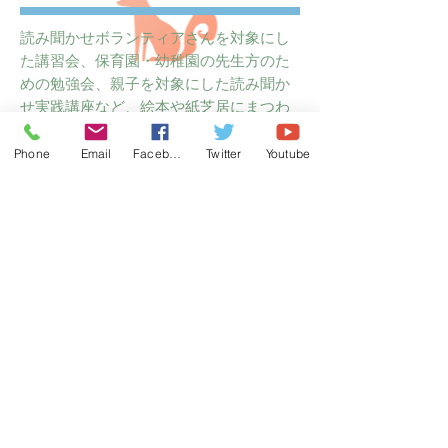
読み聞かせボランティアさんを対象にし
た講習会、保育園・幼稚園の先生方のた
めの勉強会、親子を対象にした読み聞か
せ実践講座など、絵本や紙芝居にまつわ
る講演や講習会を行っています。講演会
はご依頼内容をうかがったうえで内容を
Phone
Email
Facebook
Twitter
Youtube
検討し、レジュメを作成。その都度、お
すすめの絵本リストなどを新たに作成
し、ご提供しています。所要時間や料金
はお問い合わせください。
主宰者概要
スタッフ
チラシ
©
Copyright
2024 ohanashikainoheya All Rights
Reserved.