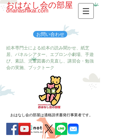
おはなし会の部屋
ohanashikai.com
お問い合わせ
絵本専門士による絵本の読み聞かせ、紙芝
居、パネルシアター、エプロン小劇場、手遊
び、素話、児童図書の見直し、講習会・勉強
会の実施、ブックトーク
おはなし会の部屋は適格請求書発行事業者です。