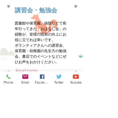
講習会・勉強会
図書館や保育園、病院などで長
年行ってきた「おはなし会」の
経験が、皆様の技術の向上にお
役に立てれば幸いです。
ボランティアさんへの講習会、
保育園・幼稚園の先生方の勉強
会、書店でのイベントなどにぜ
ひお声をおかけください。
Read more
Phone
Email
Facebook
Twitter
Youtube
絵本探訪記
定番と言われる名著や近刊、そ
して話題の絵本、流行の絵本…。
どれを読んだらよいのかわから
ないほど、絵本にはたくさんの