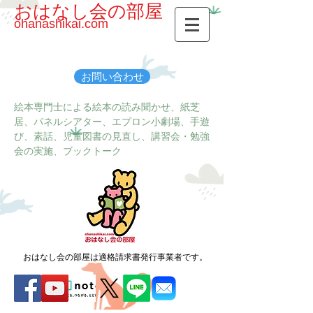
おはなし会の部屋
ohanashikai.com
お問い合わせ
絵本専門士による絵本の読み聞かせ、紙芝
居、パネルシアター、エプロン小劇場、手遊
び、素話、児童図書の見直し、講習会・勉強
会の実施、ブックトーク
おはなし会の部屋は適格請求書発行事業者です。